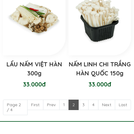
LẨU NẤM VIỆT HÀN
NẤM LINH CHI TRẮNG
300g
HÀN QUỐC 150g
33.000đ
33.000đ
Page 2
First
Prev
1
2
3
4
Next
Last
/ 4