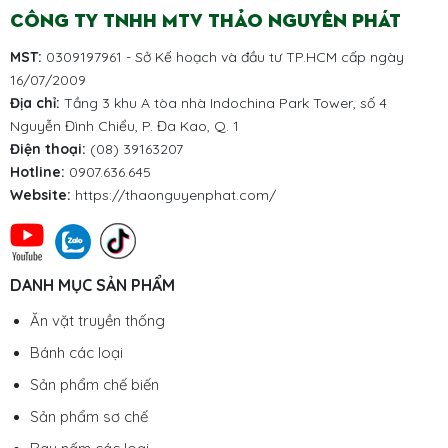
CÔNG TY TNHH MTV THẢO NGUYÊN PHÁT
MST:
0309197961 - Sở Kế hoạch và đầu tư TP.HCM cấp ngày
16/07/2009
Địa chỉ:
Tầng 3 khu A tòa nhà Indochina Park Tower, số 4
Nguyễn Đình Chiểu, P. Đa Kao, Q. 1
Điện thoại:
(08) 39163207
Hotline:
0907.636.645
Website:
https://thaonguyenphat.com/
DANH MỤC SẢN PHẨM
Ăn vặt truyền thống
Bánh các loại
Sản phẩm chế biến
Sản phẩm sơ chế