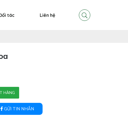
Đối tác
Liên hệ
oa
T HÀNG
GỬI TIN NHẮN