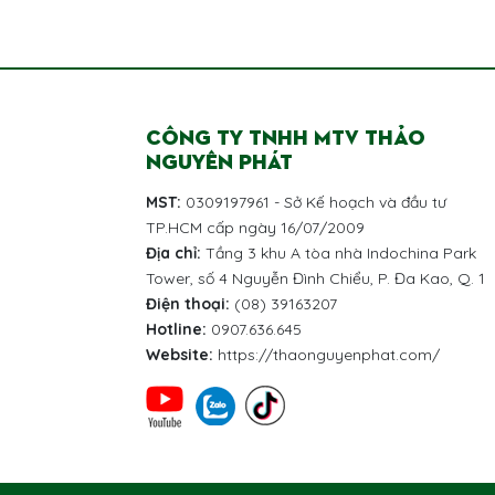
CÔNG TY TNHH MTV THẢO
NGUYÊN PHÁT
MST:
0309197961 - Sở Kế hoạch và đầu tư
TP.HCM cấp ngày 16/07/2009
Địa chỉ:
Tầng 3 khu A tòa nhà Indochina Park
Tower, số 4 Nguyễn Đình Chiểu, P. Đa Kao, Q. 1
Điện thoại:
(08) 39163207
Hotline:
0907.636.645
Website:
https://thaonguyenphat.com/