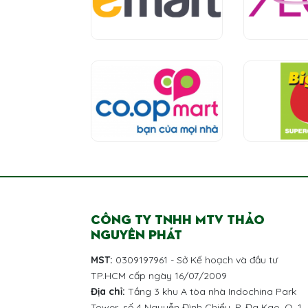
CÔNG TY TNHH MTV THẢO
NGUYÊN PHÁT
MST:
0309197961 - Sở Kế hoạch và đầu tư
TP.HCM cấp ngày 16/07/2009
Địa chỉ:
Tầng 3 khu A tòa nhà Indochina Park
Tower, số 4 Nguyễn Đình Chiểu, P. Đa Kao, Q. 1