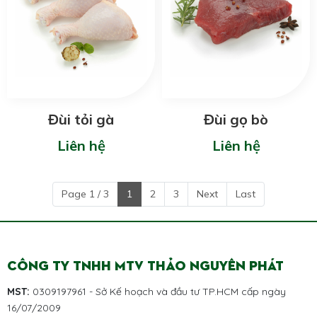
Đùi tỏi gà
Đùi gọ bò
Liên hệ
Liên hệ
Page 1 / 3
1
2
3
Next
Last
CÔNG TY TNHH MTV THẢO NGUYÊN PHÁT
MST:
0309197961 - Sở Kế hoạch và đầu tư TP.HCM cấp ngày
16/07/2009