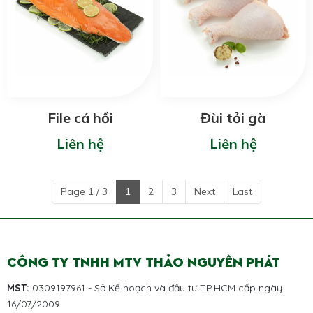
File cá hồi
Đùi tỏi gà
Liên hệ
Liên hệ
Page 1 / 3
1
2
3
Next
Last
CÔNG TY TNHH MTV THẢO NGUYÊN PHÁT
MST:
0309197961 - Sở Kế hoạch và đầu tư TP.HCM cấp ngày
16/07/2009