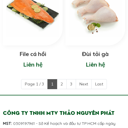
File cá hồi
Đùi tỏi gà
Liên hệ
Liên hệ
Page 1 / 3
1
2
3
Next
Last
CÔNG TY TNHH MTV THẢO NGUYÊN PHÁT
MST:
0309197961 - Sở Kế hoạch và đầu tư TP.HCM cấp ngày