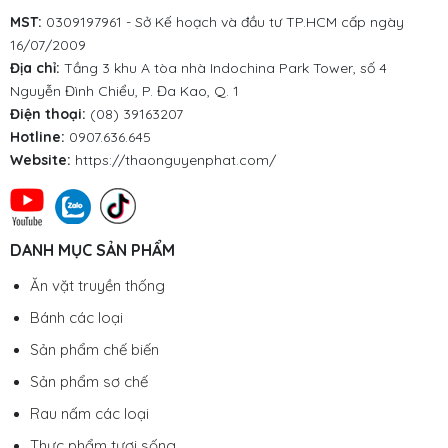
MST:
0309197961 - Sở Kế hoạch và đầu tư TP.HCM cấp ngày
16/07/2009
Địa chỉ:
Tầng 3 khu A tòa nhà Indochina Park Tower, số 4
Nguyễn Đình Chiểu, P. Đa Kao, Q. 1
Điện thoại:
(08) 39163207
Hotline:
0907.636.645
Website:
https://thaonguyenphat.com/
DANH MỤC SẢN PHẨM
Ăn vặt truyền thống
Bánh các loại
Sản phẩm chế biến
Sản phẩm sơ chế
Rau nấm các loại
Thực phẩm tươi sống