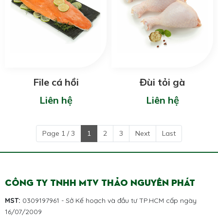
File cá hồi
Đùi tỏi gà
Liên hệ
Liên hệ
Page 1 / 3
1
2
3
Next
Last
CÔNG TY TNHH MTV THẢO NGUYÊN PHÁT
MST:
0309197961 - Sở Kế hoạch và đầu tư TP.HCM cấp ngày
16/07/2009