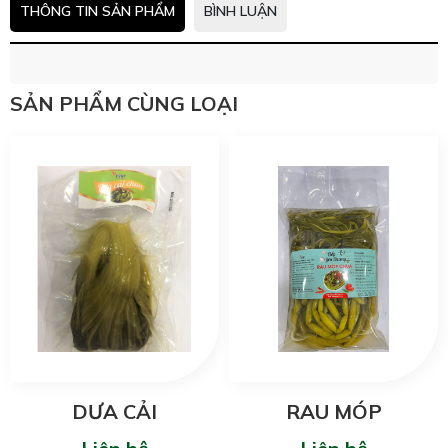
THÔNG TIN SẢN PHẨM
BÌNH LUẬN
SẢN PHẨM CÙNG LOẠI
DƯA CẢI
RAU MÓP