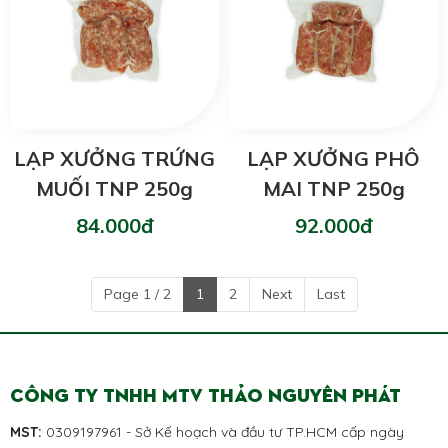
LẠP XƯỞNG TRỨNG
LẠP XƯỞNG PHÔ
MUỐI TNP 250g
MAI TNP 250g
84.000đ
92.000đ
Page 1 / 2
1
2
Next
Last
CÔNG TY TNHH MTV THẢO NGUYÊN PHÁT
MST:
0309197961 - Sở Kế hoạch và đầu tư TP.HCM cấp ngày