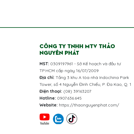
CÔNG TY TNHH MTV THẢO
NGUYÊN PHÁT
MST:
0309197961 - Sở Kế hoạch và đầu tư
TP.HCM cấp ngày 16/07/2009
Địa chỉ:
Tầng 3 khu A tòa nhà Indochina Park
Tower, số 4 Nguyễn Đình Chiểu, P. Đa Kao, Q. 1
Điện thoại:
(08) 39163207
Hotline:
0907.636.645
Website:
https://thaonguyenphat.com/