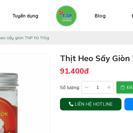
Tuyển dụng
Blog
heo sấy giòn TNP hũ 110g
Thịt Heo Sấy Giòn
91.400đ
Số lượng:
ĐẶ
LIÊN HỆ HOTLINE