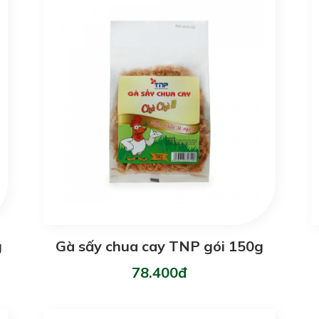
g
Gà sấy chua cay TNP gói 150g
78.400đ