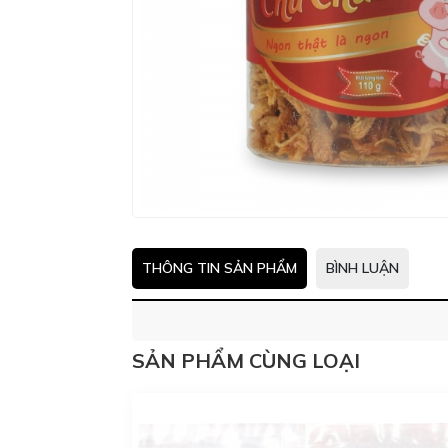
THÔNG TIN SẢN PHẨM
BÌNH LUẬN
SẢN PHẨM CÙNG LOẠI