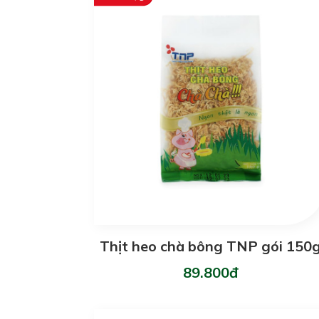
Thịt heo chà bông TNP gói 150
89.800đ