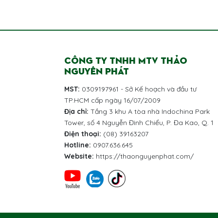
CÔNG TY TNHH MTV THẢO
NGUYÊN PHÁT
MST:
0309197961 - Sở Kế hoạch và đầu tư
TP.HCM cấp ngày 16/07/2009
Địa chỉ:
Tầng 3 khu A tòa nhà Indochina Park
Tower, số 4 Nguyễn Đình Chiểu, P. Đa Kao, Q. 1
Điện thoại:
(08) 39163207
Hotline:
0907.636.645
Website:
https://thaonguyenphat.com/