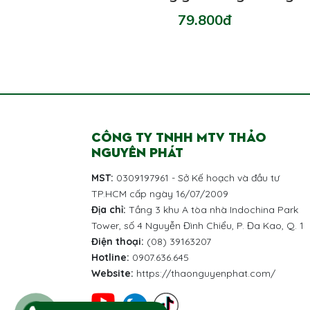
79.800đ
CÔNG TY TNHH MTV THẢO
NGUYÊN PHÁT
MST:
0309197961 - Sở Kế hoạch và đầu tư
TP.HCM cấp ngày 16/07/2009
Địa chỉ:
Tầng 3 khu A tòa nhà Indochina Park
Tower, số 4 Nguyễn Đình Chiểu, P. Đa Kao, Q. 1
Điện thoại:
(08) 39163207
Hotline:
0907.636.645
Website:
https://thaonguyenphat.com/