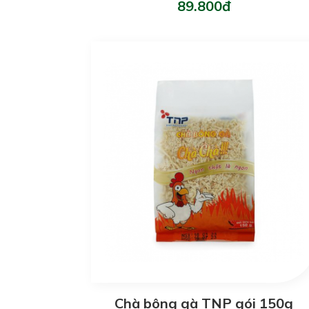
89.800đ
Chà bông gà TNP gói 150g