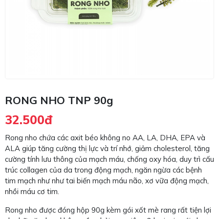
RONG NHO TNP 90g
32.500đ
Rong nho chứa các axit béo không no AA, LA, DHA, EPA và
ALA giúp tăng cường thị lực và trí nhớ, giảm cholesterol, tăng
cường tính lưu thông của mạch máu, chống oxy hóa, duy trì cấu
trúc collagen của da trong động mạch, ngăn ngừa các bệnh
tim mạch như như tai biến mạch máu não, xơ vữa động mạch,
nhồi máu cơ tim.
Rong nho được đóng hộp 90g kèm gói xốt mè rang rất tiện lợi