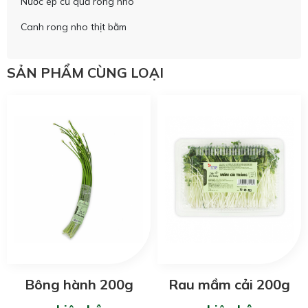
Nước ép củ quả rong nho
Canh rong nho thịt bằm
SẢN PHẨM CÙNG LOẠI
Bông hành 200g
Rau mầm cải 200g