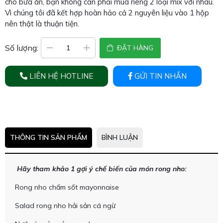
cho bữa ăn, bạn không cần phải mua riêng 2 loại mix với nhau.
Vì chúng tôi đã kết hợp hoàn hảo cả 2 nguyên liệu vào 1 hộp
nên thật là thuận tiện.
Số lượng:
ĐẶT HÀNG
LIÊN HỆ HOTLINE
GỬI TIN NHẮN
THÔNG TIN SẢN PHẨM
BÌNH LUẬN
Hãy tham khảo 1 gợi ý chế biến của món rong nho:
Rong nho chấm sốt mayonnaise
Salad rong nho hải sản cá ngừ