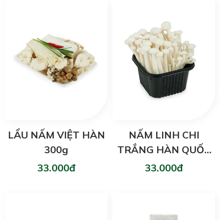
LẨU NẤM VIỆT HÀN
NẤM LINH CHI
300g
TRẮNG HÀN QUỐC
150g
33.000đ
33.000đ