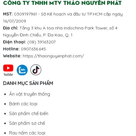
CÔNG TY TNHH MTV THẢO NGUYÊN PHÁT
MST:
0309197961 - Sở Kế hoạch và đầu tư TP.HCM cấp ngày
16/07/2009
Địa chỉ:
Tầng 3 khu A tòa nhà Indochina Park Tower, số 4
Nguyễn Đình Chiểu, P. Đa Kao, Q. 1
Điện thoại:
(08) 39163207
Hotline:
0907.636.645
Website:
https://thaonguyenphat.com/
DANH MỤC SẢN PHẨM
Ăn vặt truyền thống
Bánh các loại
Sản phẩm chế biến
Sản phẩm sơ chế
Rau nấm các loại