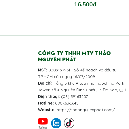
16.500đ
CÔNG TY TNHH MTV THẢO
NGUYÊN PHÁT
MST:
0309197961 - Sở Kế hoạch và đầu tư
TP.HCM cấp ngày 16/07/2009
Địa chỉ:
Tầng 3 khu A tòa nhà Indochina Park
Tower, số 4 Nguyễn Đình Chiểu, P. Đa Kao, Q. 1
Điện thoại:
(08) 39163207
Hotline:
0907.636.645
Website:
https://thaonguyenphat.com/