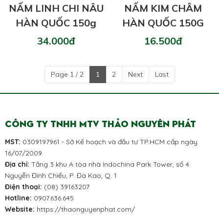
NẤM LINH CHI NÂU
NẤM KIM CHÂM
HÀN QUỐC 150g
HÀN QUỐC 150G
34.000đ
16.500đ
Page 1 / 2
1
2
Next
Last
CÔNG TY TNHH MTV THẢO NGUYÊN PHÁT
MST:
0309197961 - Sở Kế hoạch và đầu tư TP.HCM cấp ngày
16/07/2009
Địa chỉ:
Tầng 3 khu A tòa nhà Indochina Park Tower, số 4
Nguyễn Đình Chiểu, P. Đa Kao, Q. 1
Điện thoại:
(08) 39163207
Hotline:
0907.636.645
Website:
https://thaonguyenphat.com/