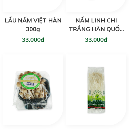
LẨU NẤM VIỆT HÀN
NẤM LINH CHI
300g
TRẮNG HÀN QUỐC
150g
33.000đ
33.000đ