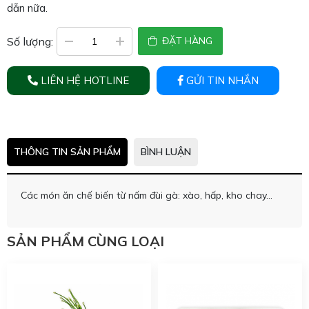
dẫn nữa.
Số lượng:
ĐẶT HÀNG
LIÊN HỆ HOTLINE
GỬI TIN NHẮN
THÔNG TIN SẢN PHẨM
BÌNH LUẬN
Các món ăn chế biến từ nấm đùi gà: xào, hấp, kho chay...
SẢN PHẨM CÙNG LOẠI