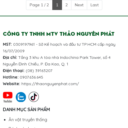
Page 1 / 2
1
2
Next
Last
CÔNG TY TNHH MTV THẢO NGUYÊN PHÁT
MST:
0309197961 - Sở Kế hoạch và đầu tư TP.HCM cấp ngày
16/07/2009
Địa chỉ:
Tầng 3 khu A tòa nhà Indochina Park Tower, số 4
Nguyễn Đình Chiểu, P. Đa Kao, Q. 1
Điện thoại:
(08) 39163207
Hotline:
0907.636.645
Website:
https://thaonguyenphat.com/
DANH MỤC SẢN PHẨM
Ăn vặt truyền thống