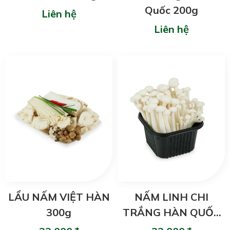
Quốc 200g
Liên hệ
Liên hệ
LẨU NẤM VIỆT HÀN
NẤM LINH CHI
300g
TRẮNG HÀN QUỐC
150g