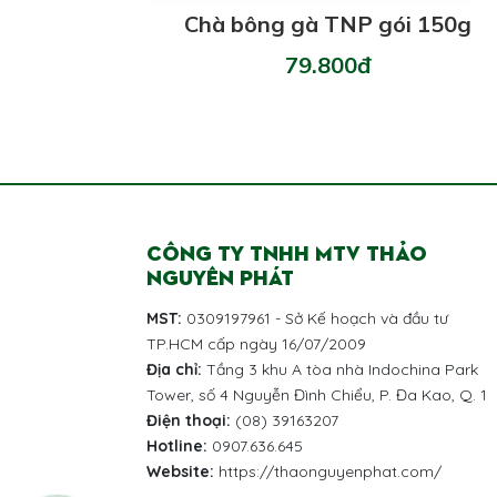
Chà bông gà TNP gói 150g
79.800đ
CÔNG TY TNHH MTV THẢO
NGUYÊN PHÁT
MST:
0309197961 - Sở Kế hoạch và đầu tư
TP.HCM cấp ngày 16/07/2009
Địa chỉ:
Tầng 3 khu A tòa nhà Indochina Park
Tower, số 4 Nguyễn Đình Chiểu, P. Đa Kao, Q. 1
Điện thoại:
(08) 39163207
Hotline:
0907.636.645
Website:
https://thaonguyenphat.com/