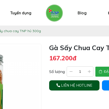
Tuyển dụng
Blog
ấy chua cay TNP hủ 300g
Gà Sấy Chua Cay 
167.200đ
Số lượng:
ĐẶ
LIÊN HỆ HOTLINE