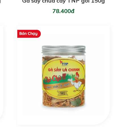
g
Gà sấy chua cay TNP gói 150g
78.400đ