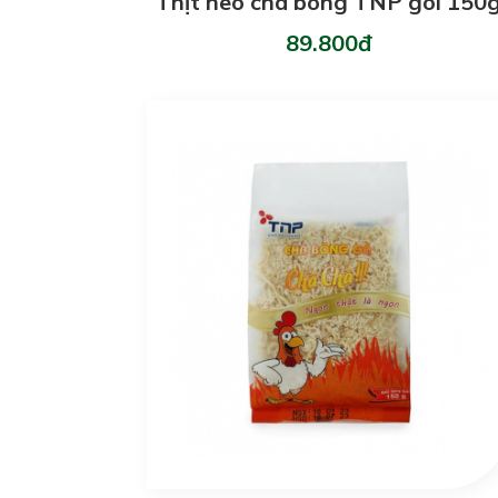
Thịt heo chà bông TNP gói 150
89.800đ