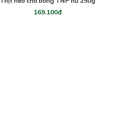
Thịt heo chà bông TNP hủ 250g
169.100đ