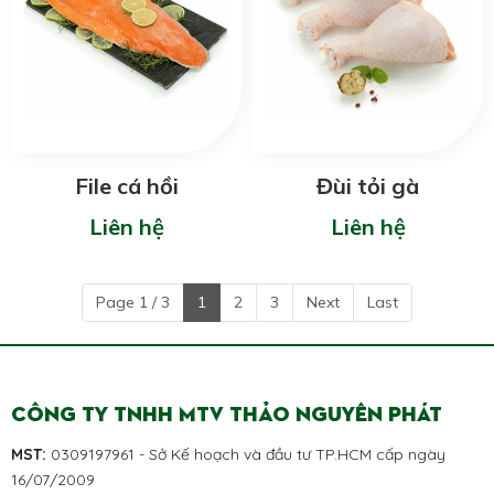
File cá hồi
Đùi tỏi gà
Liên hệ
Liên hệ
Page 1 / 3
1
2
3
Next
Last
CÔNG TY TNHH MTV THẢO NGUYÊN PHÁT
MST:
0309197961 - Sở Kế hoạch và đầu tư TP.HCM cấp ngày
16/07/2009