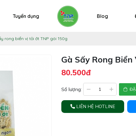
Tuyển dụng
Blog
y rong biển vị tỏi ớt TNP gói 150g
Gà Sấy Rong Biển 
80.500đ
Số lượng:
ĐẶ
LIÊN HỆ HOTLINE