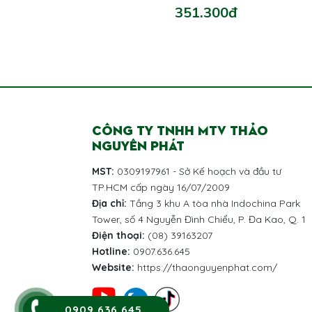
351.300đ
CÔNG TY TNHH MTV THẢO
NGUYÊN PHÁT
MST:
0309197961 - Sở Kế hoạch và đầu tư
TP.HCM cấp ngày 16/07/2009
Địa chỉ:
Tầng 3 khu A tòa nhà Indochina Park
Tower, số 4 Nguyễn Đình Chiểu, P. Đa Kao, Q. 1
Điện thoại:
(08) 39163207
Hotline:
0907.636.645
Website:
https://thaonguyenphat.com/
0909 636 645